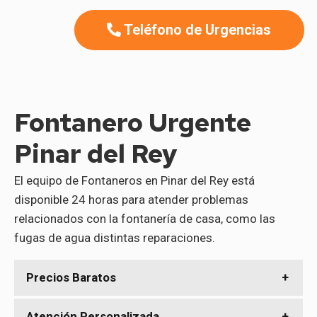
Teléfono de Urgencias
Fontanero Urgente
Pinar del Rey
El equipo de Fontaneros en Pinar del Rey está
disponible 24 horas para atender problemas
relacionados con la fontanería de casa, como las
fugas de agua distintas reparaciones.
Precios Baratos
Somos un equipo con los mejores precios de la zona, no
Atención Personalizada